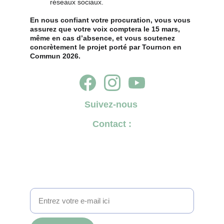
réseaux sociaux.
En nous confiant votre procuration, vous vous 
assurez que votre voix comptera le 15 mars, 
même en cas d’absence, et vous soutenez 
concrètement le projet porté par Tournon en 
Commun 2026.
Suivez-nous
Contact :
✉️ 
tournonencommun@gmail.com
☎️ 
07 69 98 76 99
Pour suivre l'actualité de Tournon en Commun
2026, inscrivez-vous à notre lettre d'information