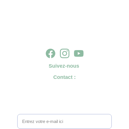
Suivez-nous
Contact :
✉️ 
tournonencommun@gmail.com
☎️ 
07 69 98 76 99
Pour suivre l'actualité de Tournon en Commun
2026, inscrivez-vous à notre lettre d'information