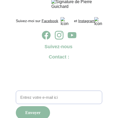
Suivez-moi sur 
Facebook
               et 
Instagram
Suivez-nous
Contact :
✉️ 
tournonencommun@gmail.com
☎️ 
07 69 98 76 99
Pour suivre l'actualité de Tournon en Commun
2026, inscrivez-vous à notre lettre d'information
Envoyer