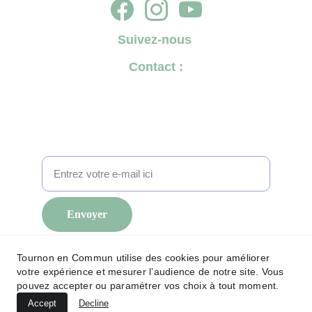
Suivez-nous
Contact :
✉️ 
tournonencommun@gmail.com
☎️ 
07 69 98 76 99
Pour suivre l'actualité de Tournon en Commun
2026, inscrivez-vous à notre lettre d'information
Envoyer
Mentions légales
Tournon en Commun utilise des cookies pour améliorer
votre expérience et mesurer l’audience de notre site. Vous
Politique de confidentialité
pouvez accepter ou paramétrer vos choix à tout moment.
© Tournon en Commun 2025-26. 
Accept
Decline