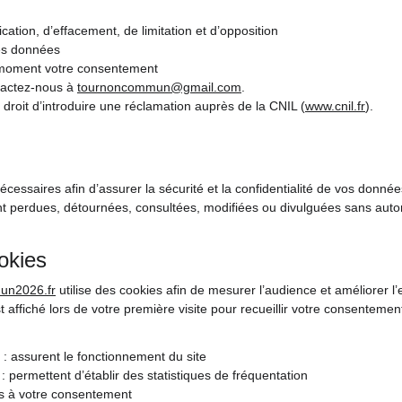
fication, d’effacement, de limitation et d’opposition
des données
ut moment votre consentement
tactez-nous à 
tournoncommun@gmail.com
.
roit d’introduire une réclamation auprès de la CNIL (
www.cnil.fr
).
essaires afin d’assurer la sécurité et la confidentialité de vos donnée
t perdues, détournées, consultées, modifiées ou divulguées sans autor
ookies
un2026.fr
 utilise des cookies afin de mesurer l’audience et améliorer l’
affiché lors de votre première visite pour recueillir votre consentemen
 : assurent le fonctionnement du site
 : permettent d’établir des statistiques de fréquentation
is à votre consentement