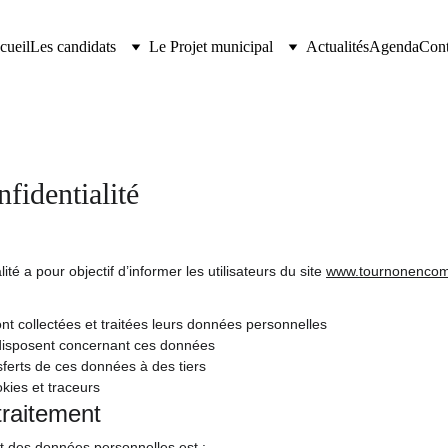
cueil
Les candidats
Le Projet municipal
Actualités
Agenda
Cont
nfidentialité
ité a pour objectif d’informer les utilisateurs du site 
www.tournonencom
nt collectées et traitées leurs données personnelles
s disposent concernant ces données
sferts de ces données à des tiers
okies et traceurs
raitement
t des données personnelles est :