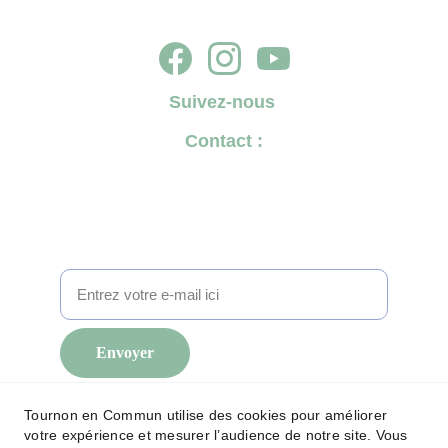
Suivez-nous
Contact :
✉️ 
tournonencommun@gmail.com
☎️ 
07 69 98 76 99
Pour suivre l'actualité de Tournon en Commun
2026, inscrivez-vous à notre lettre d'information
Envoyer
Mentions légales
Tournon en Commun utilise des cookies pour améliorer
votre expérience et mesurer l’audience de notre site. Vous
Politique de confidentialité