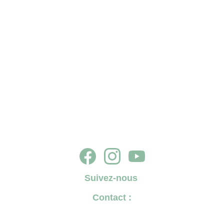
Suivez-nous
Contact :
✉️ 
tournonencommun@gmail.com